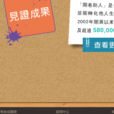
「開卷助人」是
並能轉化他人生
2002年開展以
580,00
及超過
學校或團體
新聞中心