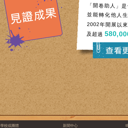
「開卷助人」是
並能轉化他人生
2002年開展以
580,00
及超過
學校或團體
新聞中心