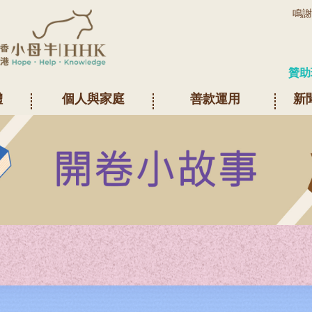
鳴謝
贊助
體
個人與家庭
善款運用
新