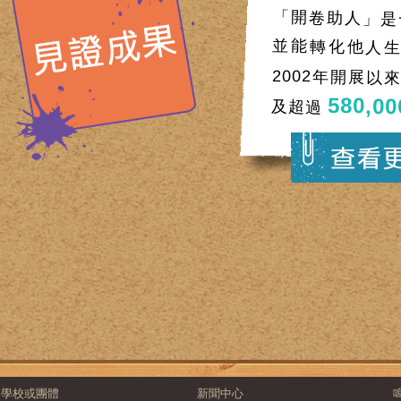
「開卷助人」是
並能轉化他人生
2002年開展以
580,00
及超過
學校或團體
新聞中心